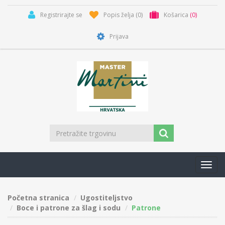
Registrirajte se
Popis želja
(0)
Košarica
(0)
Prijava
Toggl
navig
Početna stranica
Ugostiteljstvo
Boce i patrone za šlag i sodu
Patrone