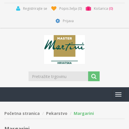
Registrirajte se
Popis želja
(0)
Košarica
(0)
Prijava
Toggl
navig
Početna stranica
Pekarstvo
Margarini
Margarini