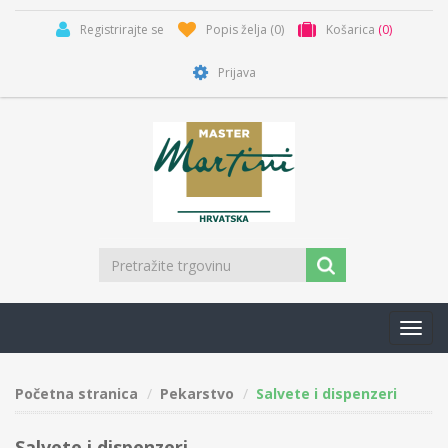
Registrirajte se
Popis želja
(0)
Košarica
(0)
Prijava
Toggl
navig
Početna stranica
Pekarstvo
Salvete i dispenzeri
Salvete i dispenzeri