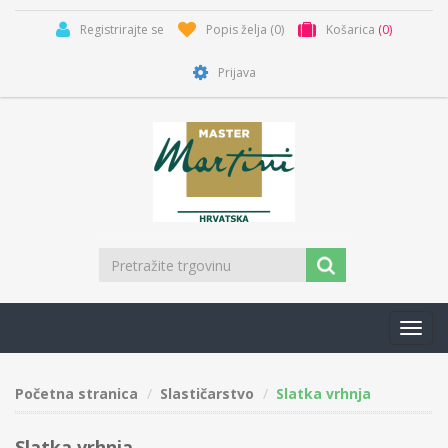
Registrirajte se
Popis želja
(0)
Košarica
(0)
Prijava
Toggl
navig
Početna stranica
Slastičarstvo
Slatka vrhnja
Slatka vrhnja