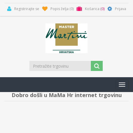
Registrirajte se
Popis želja
(0)
Košarica
(0)
Prijava
Toggl
navig
Dobro došli u MaMa Hr internet trgovinu