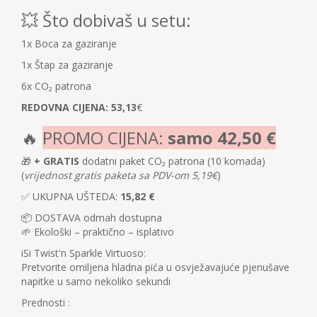
💥 Što dobivaš u setu:
1x Boca za gaziranje
1x Štap za gaziranje
6x CO₂ patrona
REDOVNA CIJENA: 53,13
€
🔥
PROMO CIJENA:
samo 42,50 €
🎁
+ GRATIS
dodatni paket CO₂ patrona (10 komada)
(
vrijednost gratis paketa sa PDV-om 5,19€
)
✅ UKUPNA UŠTEDA:
15,82
€
📦 DOSTAVA odmah dostupna
🌱 Ekološki – praktično – isplativo
iSi Twist'n Sparkle Virtuoso:
Pretvorite omiljena hladna pića u osvježavajuće pjenušave
napitke u samo nekoliko sekundi
Prednosti :