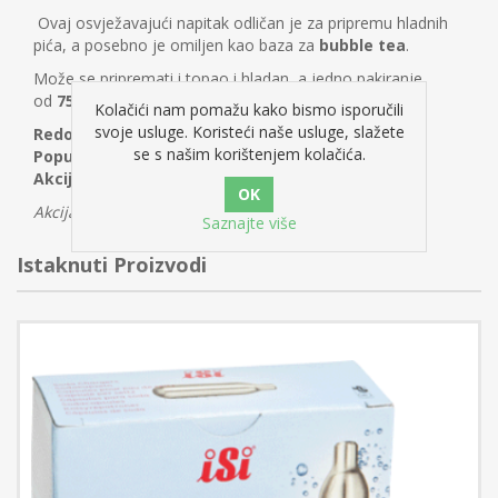
Ovaj osvježavajući napitak odličan je za pripremu hladnih
pića, a posebno je omiljen kao baza za
bubble tea
.
Može se pripremati i topao i hladan, a jedno pakiranje
od
750 g
dovoljno je za pripremu čak
8 litara
napitka.
Kolačići nam pomažu kako bismo isporučili
svoje usluge. Koristeći naše usluge, slažete
Redovna cijena:
8,79 €
se s našim korištenjem kolačića.
Popust:
-2,64 €
Akcijska cijena:
7,69 €
Akcija vrijedi do isteka zaliha.
Saznajte više
Istaknuti Proizvodi