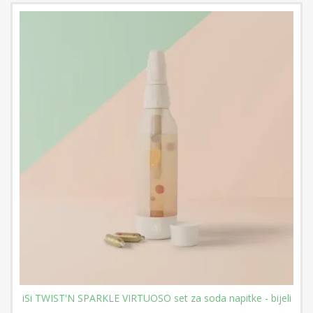
iSi TWIST'N SPARKLE VIRTUOSO set za soda napitke - bijeli