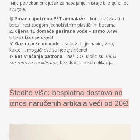
Nije potreban priključak za napajanje.
Pristaje bilo gdje, ide
svugdje.
🟢
Smanji upotrebu PET ambalaže
– koristi višekratnu
bocu i reci zbogom jednokratnim plastičnim bocama.
💶
Cijena 1L domaće gazirane vode – samo 0,49€
.
Ušteda koja se osjeti!
🍹
Gaziraj više od vode
– sokovi, biljni napici, vino,
kokteli… mogućnosti su neograničene!
♻️
Bez vraćanja patrona
– naši CO₂ ulošci su
100%
spremni za recikliranje
, bez dodatnih komplikacija.
Štedite više: besplatna dostava na
iznos naručenih artikala veći od 20€!