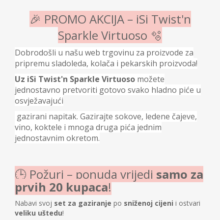
🎉 PROMO AKCIJA – iSi Twist'n
Sparkle Virtuoso 🫧
Dobrodošli u našu web trgovinu za proizvode za
pripremu sladoleda, kolača i pekarskih proizvoda!
Uz iSi Twist'n Sparkle Virtuoso
možete
jednostavno pretvoriti gotovo svako hladno piće u
osvježavajući
gazirani napitak. Gazirajte sokove, ledene čajeve,
vino, koktele i mnoga druga pića jednim
jednostavnim okretom.
🕒 Požuri – ponuda vrijedi
samo za
prvih 20 kupaca
!
Nabavi svoj
set za gaziranje
po
sniženoј cijeni
i ostvari
veliku uštedu
!