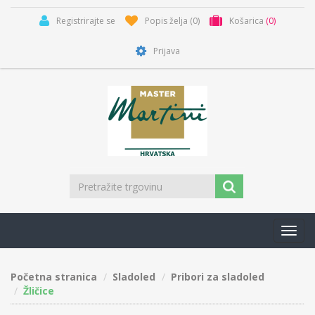
Registrirajte se
Popis želja
(0)
Košarica
(0)
Prijava
Toggl
navig
Početna stranica
Sladoled
Pribori za sladoled
Žličice