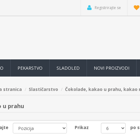
Registrirajte se
VO
PEKARSTVO
SLADOLED
NOVI PROIZVODI
a stranica
Slastičarstvo
Čokolade, kakao u prahu, kakao
 u prahu
ajte
Prikaz
po s