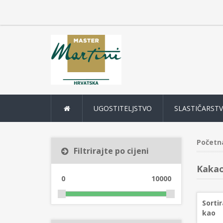
UGOSTITELJSTVO
SLASTIČARST
Početn
Filtrirajte po cijeni
Kakao
0
10000
Sortir
kao