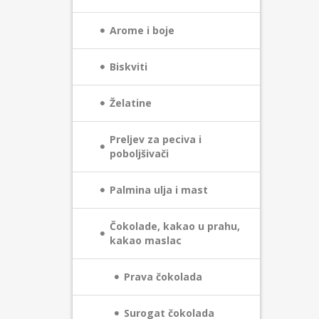
Arome i boje
Biskviti
Želatine
Preljev za peciva i
poboljšivači
Palmina ulja i mast
Čokolade, kakao u prahu,
kakao maslac
Prava čokolada
Surogat čokolada