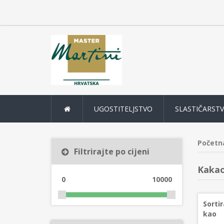
UGOSTITELJSTVO
SLASTIČARST
Početn
Filtrirajte po cijeni
Kakao
0
10000
Sortir
kao