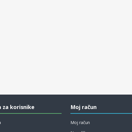
a za korisnike
Moj račun
a
Moj račun