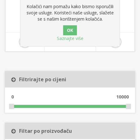
BRILL želatina neutral 4 kg
Kolačići nam pomažu kako bismo isporučili
svoje usluge. Koristeći naše usluge, slažete
se s našim korištenjem kolačića.
23,20 €
Saznajte više
Filtrirajte po cijeni
0
10000
Filtar po proizvođaču