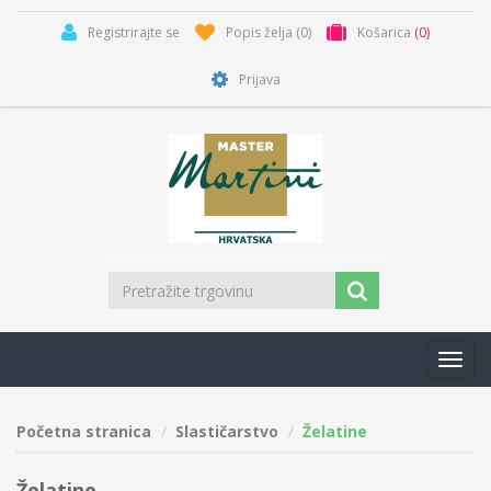
Registrirajte se
Popis želja
(0)
Košarica
(0)
Prijava
Toggl
navig
Početna stranica
Slastičarstvo
Želatine
Želatine