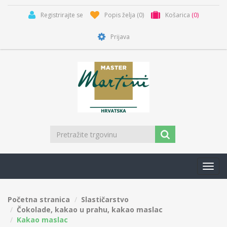
Registrirajte se
Popis želja
(0)
Košarica
(0)
Prijava
Toggl
navig
Početna stranica
Slastičarstvo
Čokolade, kakao u prahu, kakao maslac
Kakao maslac