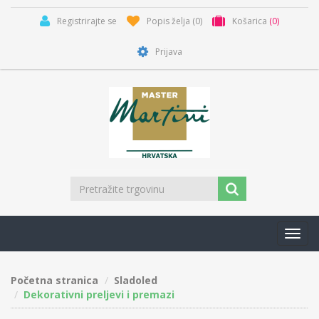
Registrirajte se
Popis želja
(0)
Košarica
(0)
Prijava
Toggl
navig
Početna stranica
Sladoled
Dekorativni preljevi i premazi