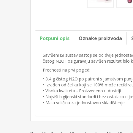
Potpuni opis
Oznake proizvoda
Savršeni iSi sustav sastoji se od dvije jednos
čistog N2O i osiguravaju savršen rezultat bilo k
Prednosti na prvi pogled:
• 8,4 g čistog N2O po patroni s jamstvom punj
• Izrađen od čelika koji se 100% može reciklirat
• Visoka kvaliteta - Proizvedeno u Austriji
• Najviši higijenski standardi i bez ostataka ulja
• Mala veličina za jednostavno skladištenje.