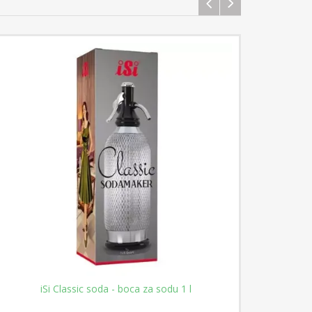
iSi Classic soda - boca za sodu 1 l
iSi 