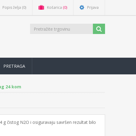
Popis želja
(0)
Košarica
(0)
Prijava
PRETRAGA
lag 24 kom
 g čistog N2O i osiguravaju savršen rezultat bilo