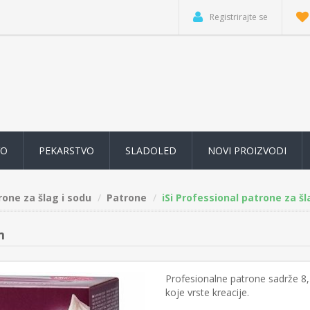
Registrirajte se
VO
PEKARSTVO
SLADOLED
NOVI PROIZVODI
rone za šlag i sodu
Patrone
iSi Professional patrone za š
m
Profesionalne patrone sadrže 8,4
koje vrste kreacije.