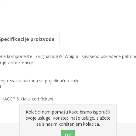
Specifikacije proizvoda
tavne komponente - originalnog iSi Whip-a i savršeno usklađene patro
oje vrste kreacije.
enja: svaka patrona se pojedinačno važe
i
: HACCP & Halal certificirani
Kolačići nam pomažu kako bismo isporučili
svoje usluge. Koristeći naše usluge, slažete
se s našim korištenjem kolačića.