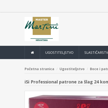
UGOSTITELJSTVO
SLASTIČARST
Početna stranica
Ugostiteljstvo
Boce i pat
iSi Professional patrone za šlag 24 ko