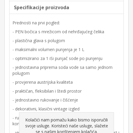
Specifikacije proizvoda
Prednosti na prvi pogled:
- PEN bočica s mrežicom od nehrđajućeg čelika
- plastična glava s polugom
- maksimalni volumen punjenja je 1 L
- optimizirano za 1 iSi punjač sode po punjenju
- jednostavna priprema soda vode sa samo jednom
polugom
- provjerena austrijska kvaliteta
- praktičan, fleksibilan i štedi prostor
- jednostavno rukovanje i čišćenje
- dekorativni, klasični vintage izgled
- ručno izrađen proizvod s visokokvalitetnim
Kolačići nam pomažu kako bismo isporučili
komponentama od nehrđajućeg čelika
svoje usluge. Koristeći naše usluge, slažete
se s našim korištenjem kolačića.
- visokokvalitetna izrada i materijali obećavaju trajnost i