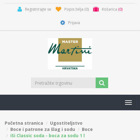
Registrirajte se
Popis želja
(0)
Košarica
(0)
Prijava
Toggl
navig
Početna stranica
Ugostiteljstvo
Boce i patrone za šlag i sodu
Boce
iSi Classic soda - boca za sodu 1 l