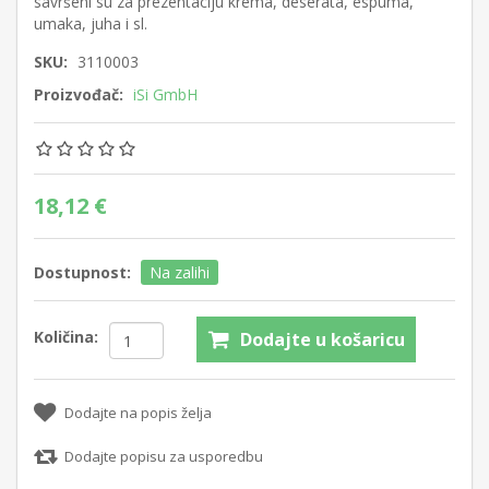
savršeni su za prezentaciju krema, deserata, espuma,
umaka, juha i sl.
SKU:
3110003
Proizvođač:
iSi GmbH
18,12 €
Dostupnost:
Na zalihi
Količina:
Dodajte u košaricu
Dodajte na popis želja
Dodajte popisu za usporedbu