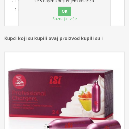
se s našim korištenjem kolačića.
- 1 vrh u obliku zvijezde od nehrđajućeg čelika
- 1 ravni vrh od nehrđajućeg čelika.
Saznajte više
Kupci koji su kupili ovaj proizvod kupili su i