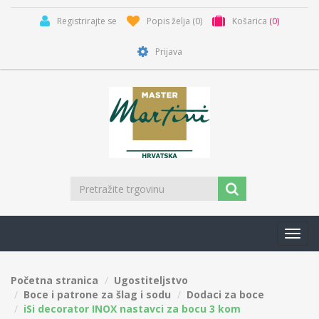
Registrirajte se
Popis želja
(0)
Košarica
(0)
Prijava
Toggl
navig
Početna stranica
Ugostiteljstvo
Boce i patrone za šlag i sodu
Dodaci za boce
iSi decorator INOX nastavci za bocu 3 kom