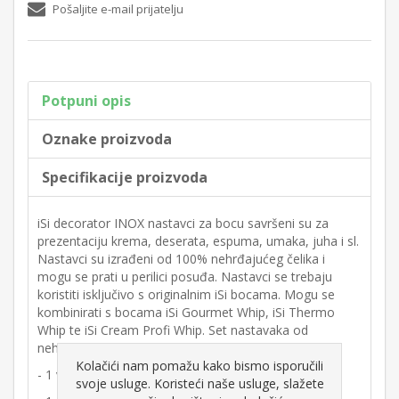
Pošaljite e-mail prijatelju
Potpuni opis
Oznake proizvoda
Specifikacije proizvoda
iSi decorator INOX nastavci za bocu savršeni su za
prezentaciju krema, deserata, espuma, umaka, juha i sl.
Nastavci su izrađeni od 100% nehrđajućeg čelika i
mogu se prati u perilici posuđa. Nastavci se trebaju
koristiti isključivo s originalnim iSi bocama. Mogu se
kombinirati s bocama iSi Gourmet Whip, iSi Thermo
Whip te iSi Cream Profi Whip. Set nastavaka od
nehrđajućeg čelika uključuje:
Kolačići nam pomažu kako bismo isporučili
- 1 vrh u obliku tulipana od nehrđajućeg čelika
svoje usluge. Koristeći naše usluge, slažete