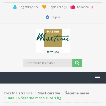
Registrirajte se
Popis želja
(0)
Košarica
(0)
Prijava
Toggl
navig
Početna stranica
Slastičarstvo
Šećerne mase
BAKELS šećerna masa žuta 1 kg