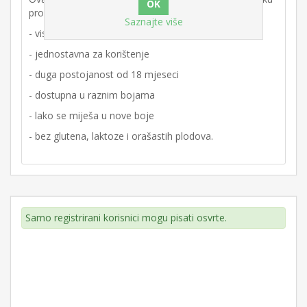
proizvodnju. Zašto odabrati Bakels šećerne mase?
Saznajte više
- visoka kvaliteta i izvrstan okus
- jednostavna za korištenje
- duga postojanost od 18 mjeseci
- dostupna u raznim bojama
- lako se miješa u nove boje
- bez glutena, laktoze i orašastih plodova.
Samo registrirani korisnici mogu pisati osvrte.