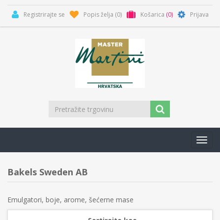
Registrirajte se
Popis želja
(0)
Košarica
(0)
Prijava
Toggl
navig
Bakels Sweden AB
Emulgatori, boje, arome, šećerne mase