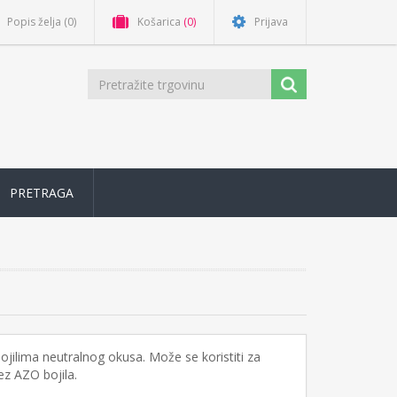
Popis želja
(0)
Košarica
(0)
Prijava
PRETRAGA
jilima neutralnog okusa. Može se koristiti za
z AZO bojila.