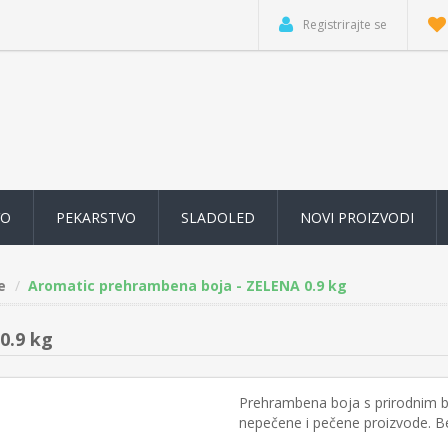
Registrirajte se
VO
PEKARSTVO
SLADOLED
NOVI PROIZVODI
e
Aromatic prehrambena boja - ZELENA 0.9 kg
0.9 kg
Prehrambena boja s prirodnim bo
nepečene i pečene proizvode. Be