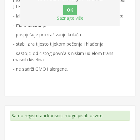
može skratiti vrijeme miješanja do 50%. Zašto odabrati
JILK emulgator?
- lako se koristi i dobro se raspršuje u tijesto i sladoled
Saznajte više
- malo doziranje
- pospješuje prozračivanje kolača
- stabilizira tijesto tijekom pečenja i hlađenja
- sastojci od čistog povrća s niskim udjelom trans
masnih kiselina
- ne sadrži GMO i alergene.
Samo registrirani korisnici mogu pisati osvrte.