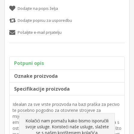
Dodajte na popis želja
Dodajte popisu za usporedbu
Pošaljite e-mail prijatelju
Potpuni opis
Oznake proizvoda
Specifikacije proizvoda
Idealan za sve vrste proizvoda na bazi praška za pecivo
te posebno pogodno za otovrene strojeve za
miješanje. Prednost korištenja gela umjesto
Kolačići nam pomažu kako bismo isporučili
emulgatora u prahu je u tome što se gel lakše miješa s
svoje usluge. Koristeći naše usluge, slažete
ostalim sastojcima u receptu. Gel se odmah aktivira, što
se s našim korištenjem kolačića.