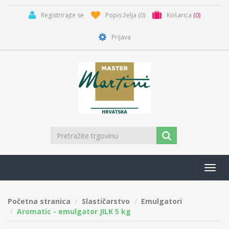
Registrirajte se
Popis želja
(0)
Košarica
(0)
Prijava
Toggl
navig
Početna stranica
Slastičarstvo
Emulgatori
Aromatic - emulgator JILK 5 kg