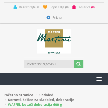
Registrirajte se
Popis želja
(0)
Košarica
(0)
Prijava
Toggl
navig
Početna stranica
Sladoled
Korneti, čašice za sladoled, dekoracije
WAFFEL ketači dekoracija 600 g