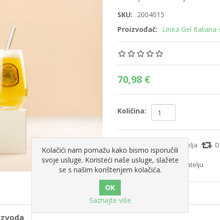
SKU:
2004015
Proizvođač:
Linea Gel Italiana s.
70,98 €
Količina:
Dodajte na popis želja
D
Kolačići nam pomažu kako bismo isporučili
svoje usluge. Koristeći naše usluge, slažete
Pošaljite e-mail prijatelju
se s našim korištenjem kolačića.
Saznajte više
oizvoda