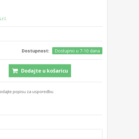
r.l.
Dostupnost:
Dostupno u 7-10 dana
Dodajte u košaricu
odajte popisu za usporedbu