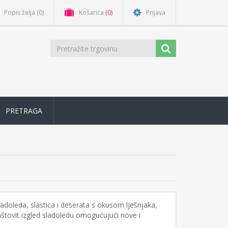
Popis želja
(0)
Košarica
(0)
Prijava
PRETRAGA
ladoleda, slastica i deserata s okusom lješnjaka,
maštovit izgled sladoledu omogućujući nove i