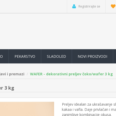
Registrirajte se
VO
PEKARSTVO
SLADOLED
NOVI PROIZVODI
jevi i premazi
WAFER - dekorativni preljev čoko/wafer 3 kg
r 3 kg
Preljev idealan za ukrašavanje s
kakaa i vafla. Daje privlačan i 
zanimljive kombinacije okusa.