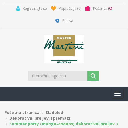
Registrirajte se
Popis želja
(0)
Košarica
(0)
Prijava
Toggl
navig
Početna stranica
Sladoled
Dekorativni preljevi i premazi
Summer party (mango-ananas) dekorativni preljev 3