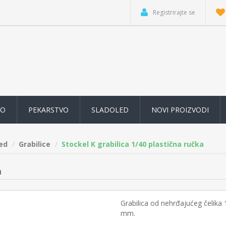
Registrirajte se
VO
PEKARSTVO
SLADOLED
NOVI PROIZVODI
led
Grabilice
Stockel K grabilica 1/40 plastična ručka
a
Grabilica od nehrđajućeg čelika 
mm.