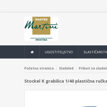
UGOSTITELJSTVO
SLASTIČARST
Početna stranica
Sladoled
Pribori za slado
Stockel K grabilica 1/40 plastična ručk