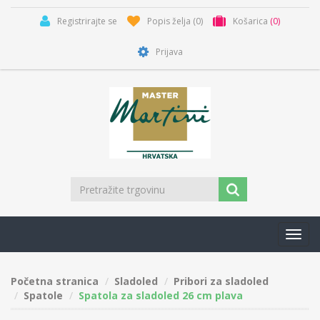
Registrirajte se
Popis želja
(0)
Košarica
(0)
Prijava
Toggl
navig
Početna stranica
Sladoled
Pribori za sladoled
Spatole
Spatola za sladoled 26 cm plava