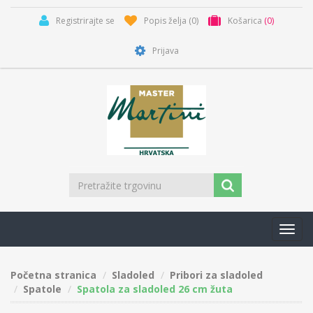
Registrirajte se
Popis želja
(0)
Košarica
(0)
Prijava
Toggl
navig
Početna stranica
Sladoled
Pribori za sladoled
Spatole
Spatola za sladoled 26 cm žuta