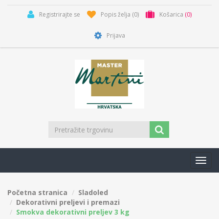
Registrirajte se
Popis želja
(0)
Košarica
(0)
Prijava
Toggl
navig
Početna stranica
Sladoled
Dekorativni preljevi i premazi
Smokva dekorativni preljev 3 kg