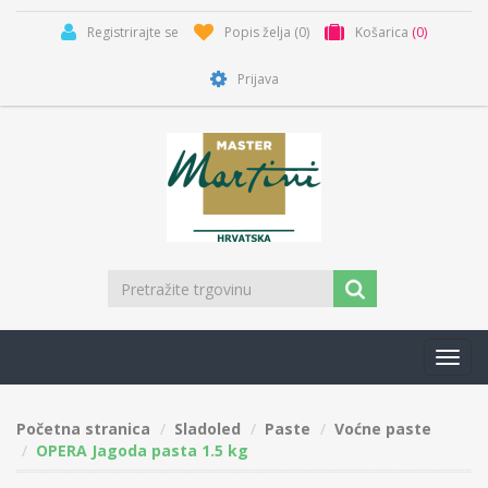
Registrirajte se
Popis želja
(0)
Košarica
(0)
Prijava
Toggl
navig
Početna stranica
Sladoled
Paste
Voćne paste
OPERA Jagoda pasta 1.5 kg