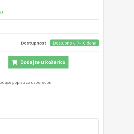
r.l.
Dostupnost:
Dostupno u 7-10 dana
Dodajte u košaricu
odajte popisu za usporedbu