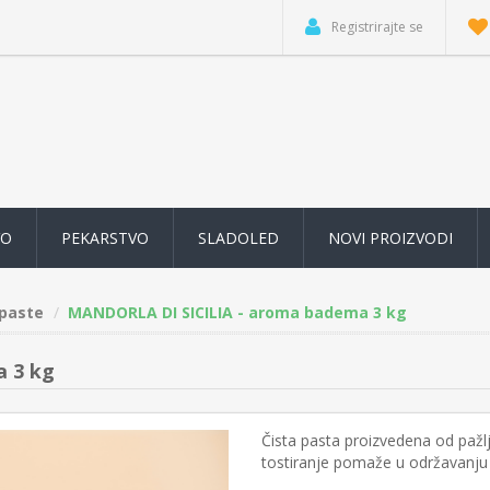
Registrirajte se
VO
PEKARSTVO
SLADOLED
NOVI PROIZVODI
 paste
MANDORLA DI SICILIA - aroma badema 3 kg
 3 kg
Čista pasta proizvedena od pažl
tostiranje pomaže u održavanju m