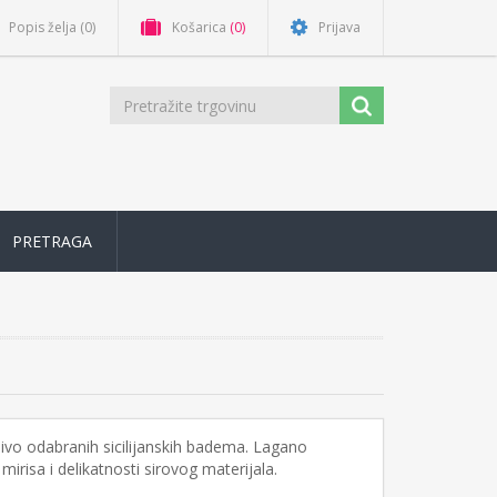
Popis želja
(0)
Košarica
(0)
Prijava
PRETRAGA
jivo odabranih sicilijanskih badema. Lagano
irisa i delikatnosti sirovog materijala.