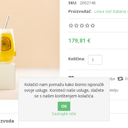
SKU:
2002146
Proizvođač:
Linea Gel Italiana s.
179,81 €
Količina:
Dodajte na popis želja
D
Kolačići nam pomažu kako bismo isporučili
svoje usluge. Koristeći naše usluge, slažete
Pošaljite e-mail prijatelju
se s našim korištenjem kolačića.
Saznajte više
oizvoda