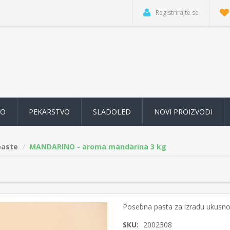
Registrirajte se
VO
PEKARSTVO
SLADOLED
NOVI PROIZVODI
paste
MANDARINO - aroma mandarina 3 kg
Posebna pasta za izradu ukusn
SKU:
2002308