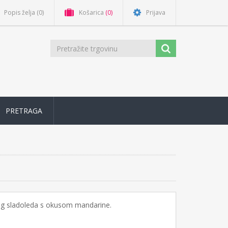
Popis želja
(0)
Košarica
(0)
Prijava
PRETRAGA
og sladoleda s okusom mandarine.