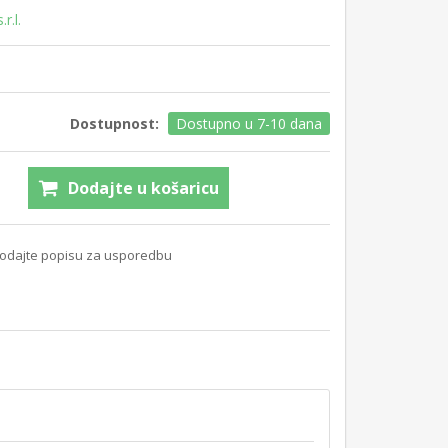
r.l.
Dostupnost:
Dostupno u 7-10 dana
Dodajte u košaricu
odajte popisu za usporedbu