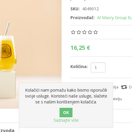
SKU:
4049012
Proizvođač:
Al Masry Group Eu
16,25 €
Količina:
Dodajte na popis želja
D
Kolačići nam pomažu kako bismo isporučili
svoje usluge. Koristeći naše usluge, slažete
Pošaljite e-mail prijatelju
se s našim korištenjem kolačića.
Saznajte više
oizvoda