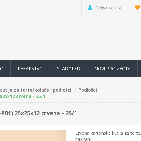
Registrirajte se
VO
PEKARSTVO
SLADOLED
NOVI PROIZVODI
kutije za torte/kolače i podlošci
Podlošci
x25x12 crvena - 25/1
P01) 25x25x12 crvena - 25/1
Crvena kartonska kutija za tort
pakiranju.