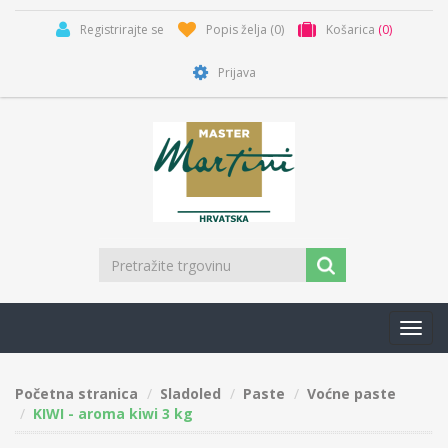
Registrirajte se
Popis želja
(0)
Košarica
(0)
Prijava
Toggl
navig
Početna stranica
Sladoled
Paste
Voćne paste
KIWI - aroma kiwi 3 kg