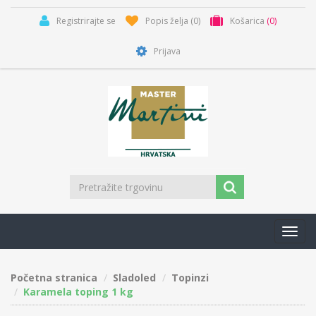
Registrirajte se
Popis želja
(0)
Košarica
(0)
Prijava
Toggl
navig
Početna stranica
Sladoled
Topinzi
Karamela toping 1 kg