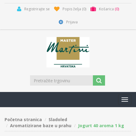
Registrirajte se
Popis želja
(0)
Košarica
(0)
Prijava
Toggl
navig
Početna stranica
Sladoled
Aromatizirane baze u prahu
Jogurt 40 aroma 1 kg