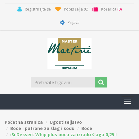
Registrirajte se
Popis želja
(0)
Košarica
(0)
Prijava
Toggl
navig
Početna stranica
Ugostiteljstvo
Boce i patrone za šlag i sodu
Boce
iSi Dessert Whip plus boca za izradu šlaga 0,25 l