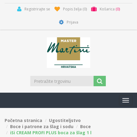
Registrirajte se
Popis želja
(0)
Košarica
(0)
Prijava
Toggl
navig
Početna stranica
Ugostiteljstvo
Boce i patrone za šlag i sodu
Boce
iSi CREAM PROFI PLUS boca za šlag 1 l