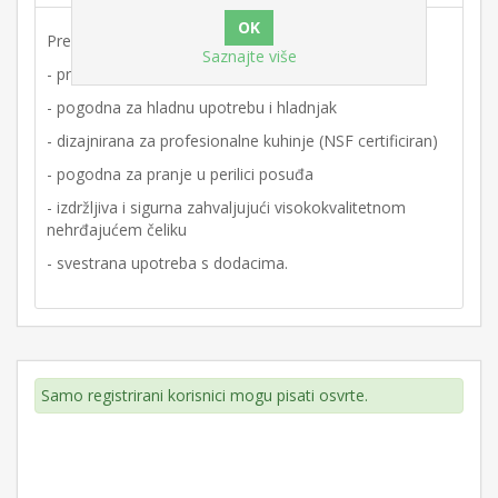
Prednosti na prvi pogled:
Saznajte više
- praktična i jednostavna za korištenje
- pogodna za hladnu upotrebu i hladnjak
- dizajnirana za profesionalne kuhinje (NSF certificiran)
- pogodna za pranje u perilici posuđa
- izdržljiva i sigurna zahvaljujući visokokvalitetnom
nehrđajućem čeliku
- svestrana upotreba s dodacima.
Samo registrirani korisnici mogu pisati osvrte.