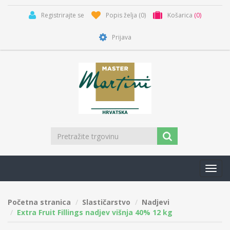
Registrirajte se
Popis želja
(0)
Košarica
(0)
Prijava
Toggl
navig
Početna stranica
Slastičarstvo
Nadjevi
Extra Fruit Fillings nadjev višnja 40% 12 kg