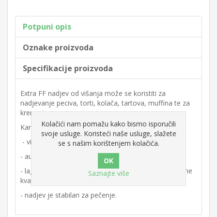
Potpuni opis
Oznake proizvoda
Specifikacije proizvoda
Extra FF nadjev od višanja može se koristiti za
nadjevanje peciva, torti, kolača, tartova, muffina te za
kreme i mousseve.
Kolačići nam pomažu kako bismo isporučili
Karakteristike proizvoda:
svoje usluge. Koristeći naše usluge, slažete
- visok sadržaj voća
se s našim korištenjem kolačića.
- autentičan okus
- lagana i racionalna proizvodnja proizvoda konstantne
Saznajte više
kvalitete
- nadjev je stabilan za pečenje.