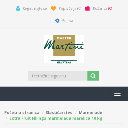
Registrirajte se
Popis želja
(0)
Košarica
(0)
Prijava
Toggl
navig
Početna stranica
Slastičarstvo
Marmelade
Extra Fruit Fillings marmelada marelica 10 kg