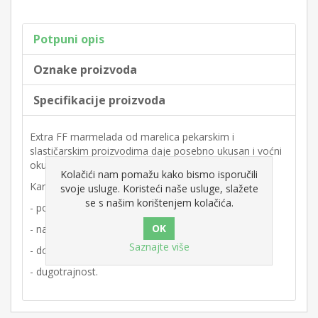
Potpuni opis
Oznake proizvoda
Specifikacije proizvoda
Extra FF marmelada od marelica pekarskim i
slastičarskim proizvodima daje posebno ukusan i voćni
okus.
Kolačići nam pomažu kako bismo isporučili
Karakteristike proizvoda:
svoje usluge. Koristeći naše usluge, slažete
se s našim korištenjem kolačića.
- postojana i razmaziva
- najfinijeg okusa i prekrasnog sjaja
Saznajte više
- dosljedna kvaliteta
- dugotrajnost.