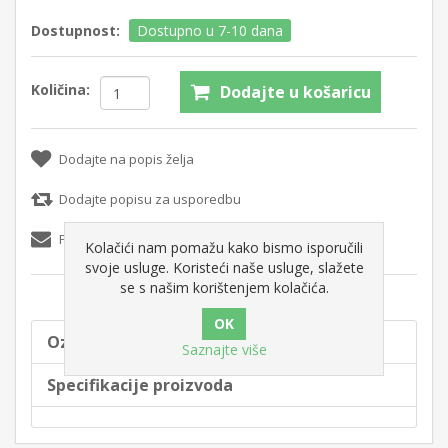
Dostupnost:
Dostupno u 7-10 dana
Količina:
Dodajte u košaricu
Dodajte na popis želja
Dodajte popisu za usporedbu
Pošaljite e-mail prijatelju
Kolačići nam pomažu kako bismo isporučili
svoje usluge. Koristeći naše usluge, slažete
se s našim korištenjem kolačića.
Oznake proizvoda
Saznajte više
Specifikacije proizvoda