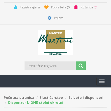
Registrirajte se
Popis želja
(0)
Košarica
(0)
Prijava
Toggl
navig
Početna stranica
Slastičarstvo
Salvete i dispenzeri
Dispenzer L-ONE stolni okretni