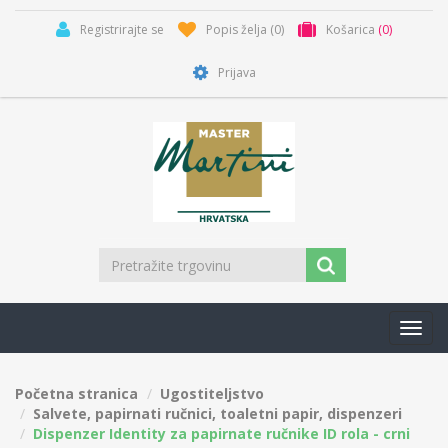
Registrirajte se
Popis želja
(0)
Košarica
(0)
Prijava
Toggl
navig
Početna stranica
Ugostiteljstvo
Salvete, papirnati ručnici, toaletni papir, dispenzeri
Dispenzer Identity za papirnate ručnike ID rola - crni