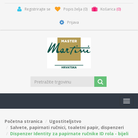
Registrirajte se
Popis želja
(0)
Košarica
(0)
Prijava
Toggl
navig
Početna stranica
Ugostiteljstvo
Salvete, papirnati ručnici, toaletni papir, dispenzeri
Dispenzer Identity za papirnate ručnike ID rola - bijeli