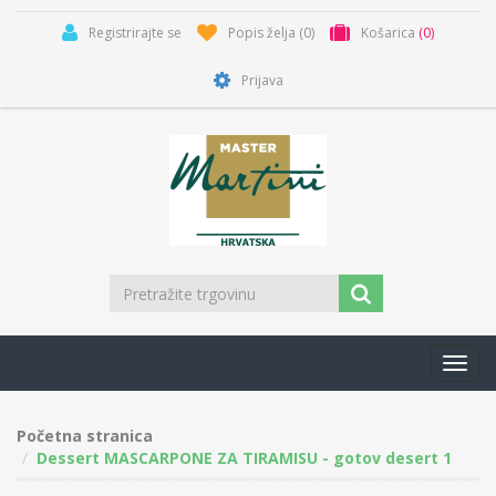
Registrirajte se
Popis želja
(0)
Košarica
(0)
Prijava
Toggl
navig
Početna stranica
Dessert MASCARPONE ZA TIRAMISU - gotov desert 1