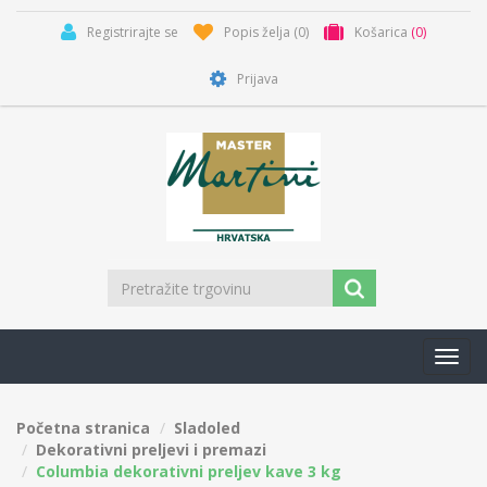
Registrirajte se
Popis želja
(0)
Košarica
(0)
Prijava
Toggl
navig
Početna stranica
Sladoled
Dekorativni preljevi i premazi
Columbia dekorativni preljev kave 3 kg