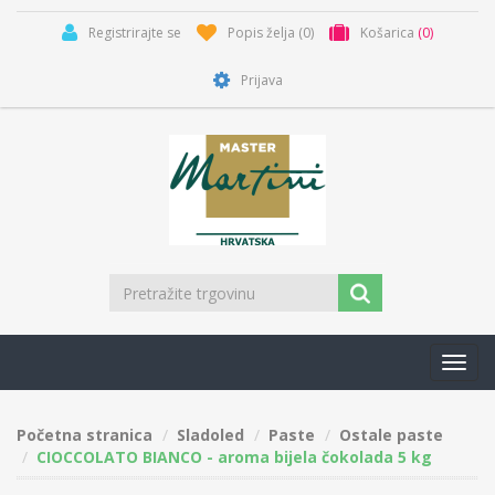
Registrirajte se
Popis želja
(0)
Košarica
(0)
Prijava
Toggl
navig
Početna stranica
Sladoled
Paste
Ostale paste
CIOCCOLATO BIANCO - aroma bijela čokolada 5 kg