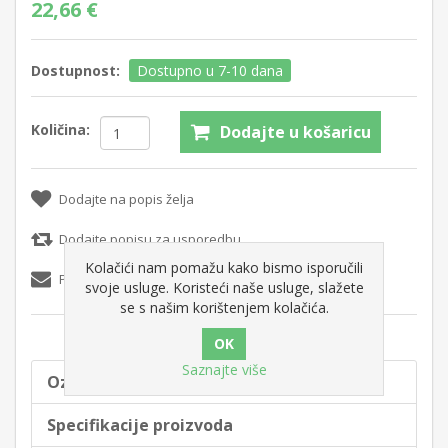
22,66 €
Dostupnost:
Dostupno u 7-10 dana
Količina:
Dodajte u košaricu
Dodajte na popis želja
Dodajte popisu za usporedbu
Kolačići nam pomažu kako bismo isporučili
Pošaljite e-mail prijatelju
svoje usluge. Koristeći naše usluge, slažete
se s našim korištenjem kolačića.
Saznajte više
Oznake proizvoda
Specifikacije proizvoda