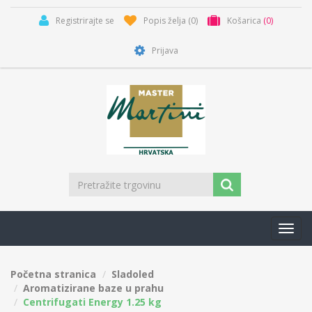
Registrirajte se
Popis želja
(0)
Košarica
(0)
Prijava
Toggl
navig
Početna stranica
Sladoled
Aromatizirane baze u prahu
Centrifugati Energy 1.25 kg