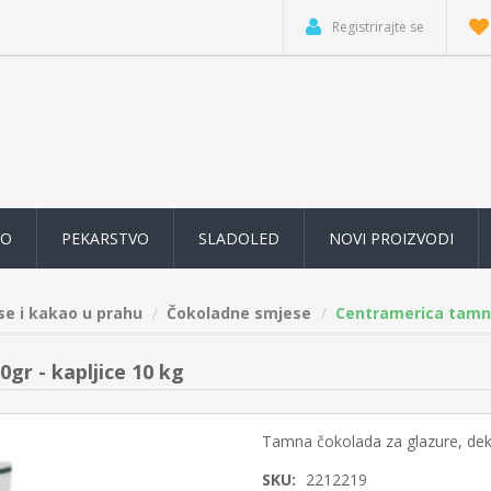
Registrirajte se
VO
PEKARSTVO
SLADOLED
NOVI PROIZVODI
e i kakao u prahu
Čokoladne smjese
Centramerica tamna
r - kapljice 10 kg
Tamna čokolada za glazure, dekora
SKU:
2212219