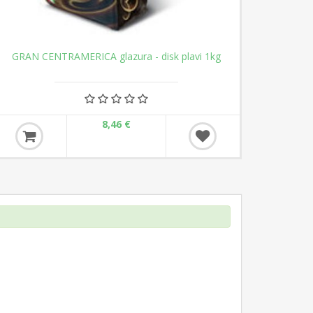
GRAN CENTRAMERICA glazura - disk plavi 1kg
Ce
8,46 €