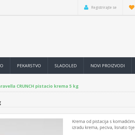
Registrirajte se
VO
PEKARSTVO
SLADOLED
NOVI PROIZVODI
ravella CRUNCH pistacio krema 5 kg
g
Krema od pistacija s komadićim
izradu krema, peciva, lisnato tijes