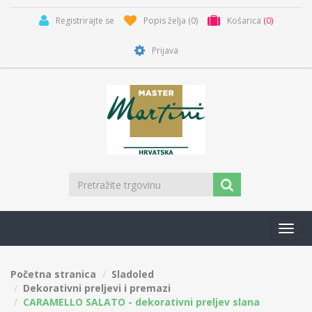
Registrirajte se
Popis želja
(0)
Košarica
(0)
Prijava
Toggl
navig
Početna stranica
Sladoled
Dekorativni preljevi i premazi
CARAMELLO SALATO - dekorativni preljev slana