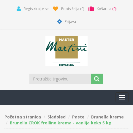
Registrirajte se
Popis želja
(0)
Košarica
(0)
Prijava
Toggl
navig
Početna stranica
Sladoled
Paste
Brunella kreme
Brunella CROK frollino krema - vanlija keks 5 kg