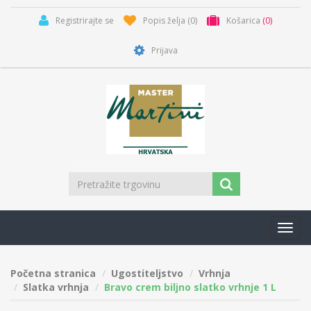
Registrirajte se
Popis želja
(0)
Košarica
(0)
Prijava
Toggl
navig
Početna stranica
Ugostiteljstvo
Vrhnja
Slatka vrhnja
Bravo crem biljno slatko vrhnje 1 L