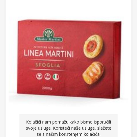
Kolačići nam pomažu kako bismo isporučili
Martini plus SF/A margarin za lisnato (LT) 10 kg
svoje usluge. Koristeći naše usluge, slažete
se s našim korištenjem kolačića.