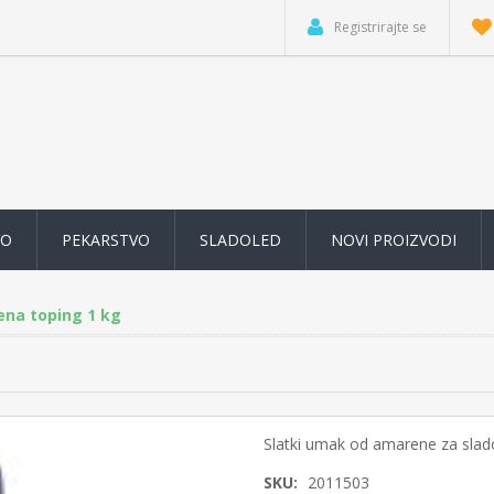
Registrirajte se
VO
PEKARSTVO
SLADOLED
NOVI PROIZVODI
na toping 1 kg
Slatki umak od amarene za sladol
SKU:
2011503