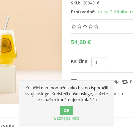
SKU:
2004016
Proizvođač:
Linea Gel Italiana s.
54,60 €
Količina:
Dodajte na popis želja
D
Kolačići nam pomažu kako bismo isporučili
svoje usluge. Koristeći naše usluge, slažete
Pošaljite e-mail prijatelju
se s našim korištenjem kolačića.
Saznajte više
oizvoda