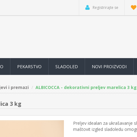
Registrirajte se
VO
PEKARSTVO
SLADOLED
NOVI PROIZVODI
jevi i premazi
ALBICOCCA - dekorativni preljev marelica 3 kg
ica 3 kg
Preljev idealan za ukrašavanje sl
maštovit izgled sladoledu omogu