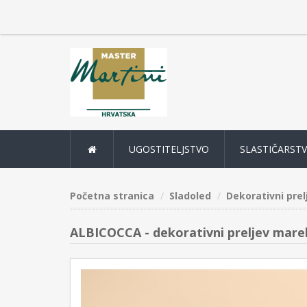
UGOSTITELJSTVO
SLASTIČARST
Početna stranica
Sladoled
Dekorativni prel
ALBICOCCA - dekorativni preljev marel