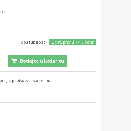
r.l.
Dostupnost:
Dostupno u 7-10 dana
Dodajte u košaricu
odajte popisu za usporedbu